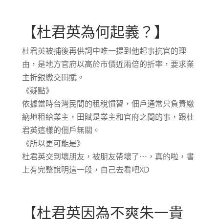
【杜君英為何起義？】
杜君英被捕後再供詞中唯一提到他起事抗官的理
由，是地方官府以高於市價近兩倍的折率，要求業
主折銀繳交田賦。
《疑點》
依據當時台灣民間的租稅慣習，佃戶通常只負責繳
納地租給業主，田賦是業主和官府之間的事，跟杜
君英這樣的佃戶無關。
《所以更可能是》
杜君英交到壞朋友，被朋友帶壞了⋯，真的啦，書
上有完整說明這一段，自己去看吧XD
【杜君英因為不爽朱一貴