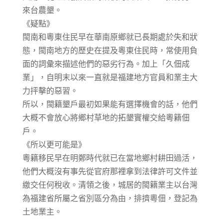
來台農墾。
《疑點》
閩南和粵東住民早在華南原鄉就已長期處於失和狀
態，閩南地方的歷史在提及粵東住民時，常使用負
面的詞彙來描述他們的惡劣行為。加上「久佃成
業」，自明末以來一直就是福建地方官員和業主大
力抨擊的惡習。
所以，閩籍墾戶最初如果能有選擇機會的話，他們
大概不會放心將鄉村草地的拓墾實權交給粵籍佃
戶。
《所以更可能是》
粵籍移民早在明鄭時代就已在當地鄉村耕田過活，
他們大概沒有事先從官府那裡拿到法律許可文件並
繳交任何稅收。清領之後，城居的閩籍業主以台灣
為福建省所屬之省別區分為由，排擠粵佃，登記為
土地業主。