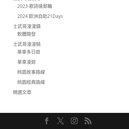
2023-歌詩達郵輪
2024 歐洲自助21Days
士武哥漫漫鑄
軟體開發
士武哥漫漫騎
單車多日遊
單車漫遊
桃園故事路線
桃園經典路線
精選文章