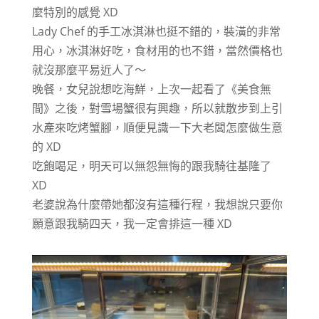
麼特別的感覺 XD
Lady Chef 的手工冰淇淋也挺不錯的，裝潢的非常
用心，冰淇淋好吃，食材用的也不錯，當然價格也
就沒那麼平易近人了～
晚餐，女兒說想吃海鮮，上次一起看了《美食無
間》之後，對雪場蟹很有興趣，所以就散步到上引
水產來吃烤蟹腳，順便見識一下大老闆怎麼做生意
的 XD
吃飽喝足，明天可以無怨無悔的跟我騎往基隆了
XD
老婆說為什麼帶她都沒有這種行程，我想說只要你
願意跟我騎四天，我一定會排這一種 XD