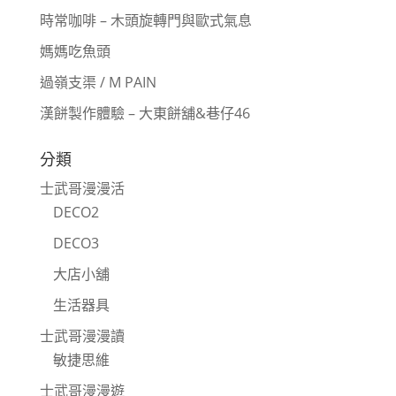
時常咖啡 – 木頭旋轉門與歐式氣息
媽媽吃魚頭
過嶺支渠 / M PAIN
漢餅製作體驗 – 大東餅舖&巷仔46
分類
士武哥漫漫活
DECO2
DECO3
大店小舖
生活器具
士武哥漫漫讀
敏捷思維
士武哥漫漫遊