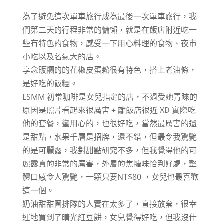
為了避免這次單車旅行成為最後一次單車旅行，我
們第二天的行程非常的慵懶，就是在飯店附近吃一
些有特色的食物，感受一下用心料理的食物、夜市
小吃以及名氣大的店。
享念販糰的的花椒皮蛋鬆很有特色，搭上老油條，
是好吃的飯糰。
LSMM
初常咖啡是女兒指定的店，不過受她青睞的
原因是照片看起來很厲害 + 離飯店很近 XD 實際吃
他的套餐，蠻用心的，也很好吃，當然最厲害的還
是甜點，水果千層是招牌，還不錯，但最令我驚艷
的是可麗露，我對甜點研究不多，但我覺得他的可
麗露真的非常的厲害，外層的焦糖味恰到好處，整
體口感令人驚艷，一顆只要NT$80 ，女兒也最喜歡
這一個。
奶油甜甜圈排隊的人實在太多了，直接放棄，很幸
運地買到了晴光紅豆餅，女兒覺得好吃，但我沒什