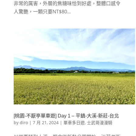
非常的厲害，外層的焦糖味恰到好處，整體口感令
人驚艷，一顆只要NT$80...
[桃園-不厭亭單車遊] Day 1 – 平鎮-大溪-新莊-台北
by
diro
|
7 月 21, 2024
|
單車多日遊
,
士武哥漫漫騎