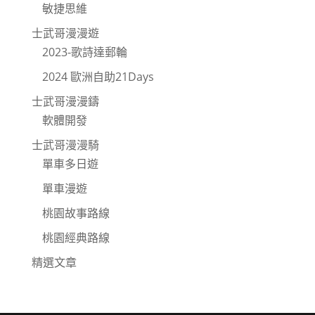
敏捷思維
士武哥漫漫遊
2023-歌詩達郵輪
2024 歐洲自助21Days
士武哥漫漫鑄
軟體開發
士武哥漫漫騎
單車多日遊
單車漫遊
桃園故事路線
桃園經典路線
精選文章