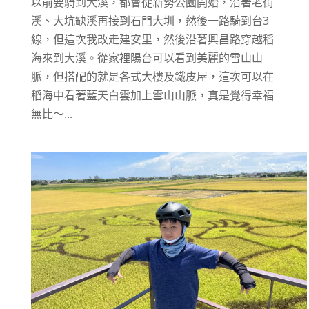
以前要騎到大溪，都會從新勢公園開始，沿著老街
溪、大坑缺溪再接到石門大圳，然後一路騎到台3
線，但這次我改走建安里，然後沿著興昌路穿越稻
海來到大溪。從家裡陽台可以看到美麗的雪山山
脈，但搭配的就是各式大樓及鐵皮屋，這次可以在
稻海中看著藍天白雲加上雪山山脈，真是覺得幸福
無比～...