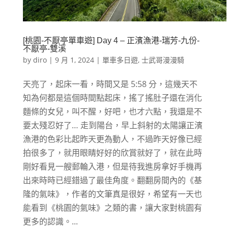
[桃園-不厭亭單車遊] Day 4 – 正濱漁港-瑞芳-九份-
不厭亭-雙溪
by
diro
|
9 月 1, 2024
|
單車多日遊
,
士武哥漫漫騎
天亮了，起床一看，時間又是 5:58 分，這幾天不
知為何都是這個時間點起床，搖了搖肚子還在消化
麵條的女兒，叫不醒，好吧，也才六點，我還是不
要太殘忍好了… 走到陽台，早上斜射的太陽讓正濱
漁港的色彩比起昨天更為動人，不過昨天好像已經
拍很多了，就用眼睛好好的欣賞就好了，就在此時
剛好看見一艘郵輪入港，但是待我進房拿好手機再
出來時時已經錯過了最佳角度。翻翻房間內的《基
隆的氣味》，作者的文筆真是很好，希望有一天也
能看到《桃園的氣味》之類的書，讓大家對桃園有
更多的認識。...