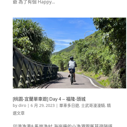
爺 為了有個 Happy...
[桃園-宜蘭單車遊] Day 4 – 福隆-頭城
by
diro
|
6 月 29, 2023
|
單車多日遊
,
士武哥漫漫騎
,
精
選文章
卯澳漁港&馬崗漁村 海岸邊的小漁港跟舊草嶺隧道