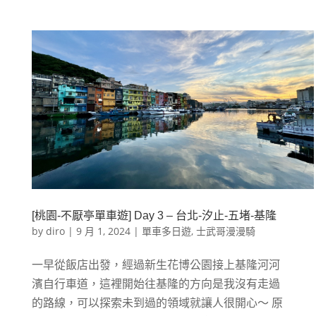
[桃園-不厭亭單車遊] Day 3 – 台北-汐止-五堵-基隆
by
diro
|
9 月 1, 2024
|
單車多日遊
,
士武哥漫漫騎
一早從飯店出發，經過新生花博公園接上基隆河河
濱自行車道，這裡開始往基隆的方向是我沒有走過
的路線，可以探索未到過的領域就讓人很開心～ 原