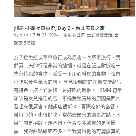
[桃園-不厭亭單車遊] Day 2 – 台北美食之旅
by
diro
|
7 月 21, 2024
|
單車多日遊
,
士武哥漫漫活
,
士
武哥漫漫騎
為了避免這次單車旅行成為最後一次單車旅行，我
們第二天的行程非常的慵懶，就是在飯店附近吃一
些有特色的食物，感受一下用心料理的食物、夜市
小吃以及名氣大的店。 享念販糰的的花椒皮蛋鬆很
有特色，搭上老油條，是好吃的飯糰。 LSMM 初常
咖啡是女兒指定的店，不過受她青睞的原因是照片
看起來很厲害 + 離飯店很近 XD 實際吃他的套餐，
蠻用心的，也很好吃，當然最厲害的還是甜點，水
果千層是招牌，還不錯，但最令我驚艷的是可麗
露，我對甜點研究不多，但我覺得他的可麗露真的