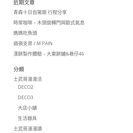
近期文章
青森十日自駕遊 行程分享
時常咖啡 – 木頭旋轉門與歐式氣息
媽媽吃魚頭
過嶺支渠 / M PAIN
漢餅製作體驗 – 大東餅舖&巷仔46
分類
士武哥漫漫活
DECO2
DECO3
大店小舖
生活器具
士武哥漫漫讀