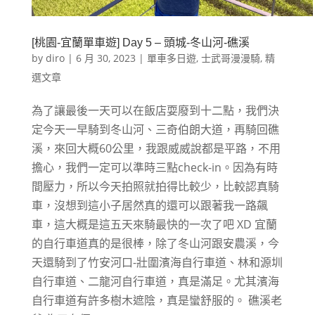
[桃園-宜蘭單車遊] Day 5 – 頭城-冬山河-礁溪
by
diro
|
6 月 30, 2023
|
單車多日遊
,
士武哥漫漫騎
,
精
選文章
為了讓最後一天可以在飯店耍廢到十二點，我們決
定今天一早騎到冬山河、三奇伯朗大道，再騎回礁
溪，來回大概60公里，我跟威威說都是平路，不用
擔心，我們一定可以準時三點check-in。因為有時
間壓力，所以今天拍照就拍得比較少，比較認真騎
車，沒想到這小子居然真的還可以跟著我一路飆
車，這大概是這五天來騎最快的一次了吧 XD 宜蘭
的自行車道真的是很棒，除了冬山河跟安農溪，今
天還騎到了竹安河口-壯圍濱海自行車道、林和源圳
自行車道、二龍河自行車道，真是滿足。尤其濱海
自行車道有許多樹木遮陰，真是蠻舒服的。 礁溪老