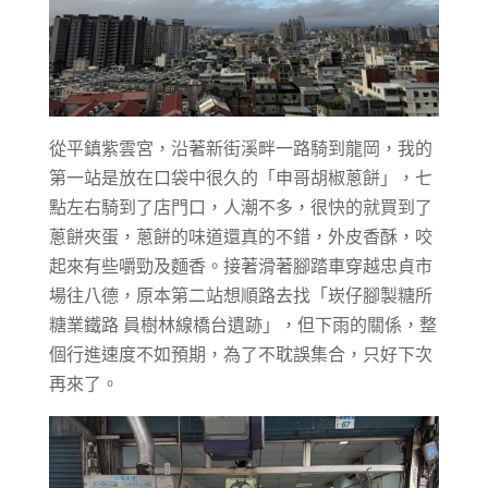
從平鎮紫雲宮，沿著新街溪畔一路騎到龍岡，我的
第一站是放在口袋中很久的「申哥胡椒蔥餅」，七
點左右騎到了店門口，人潮不多，很快的就買到了
蔥餅夾蛋，蔥餅的味道還真的不錯，外皮香酥，咬
起來有些嚼勁及麵香。接著滑著腳踏車穿越忠貞市
場往八德，原本第二站想順路去找「崁仔腳製糖所
糖業鐵路 員樹林線橋台遺跡」，但下雨的關係，整
個行進速度不如預期，為了不耽誤集合，只好下次
再來了。