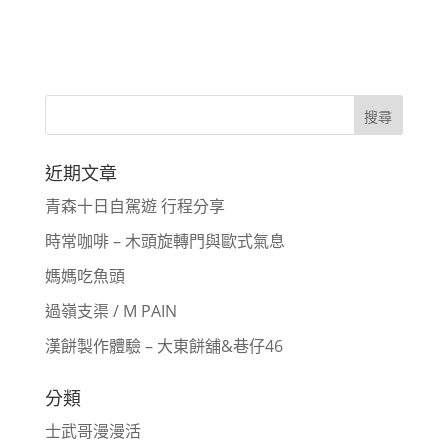
近期文章
青森十日自駕遊 行程分享
時常咖啡 – 木頭旋轉門與歐式氣息
媽媽吃魚頭
過嶺支渠 / M PAIN
漢餅製作體驗 – 大東餅舖&巷仔46
分類
士武哥漫漫活