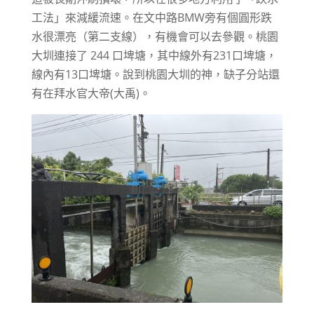
工法」來減緩流速。在文中路BMW旁有個圓形跌
水很漂亮（第二支線），有機會可以去參觀。桃園
大圳連接了 244 口埤塘，其中線外有231口埤塘，
線內有13口埤塘。說到桃園大圳的神，缺子分站還
有在拜水官大帝(大禹)。