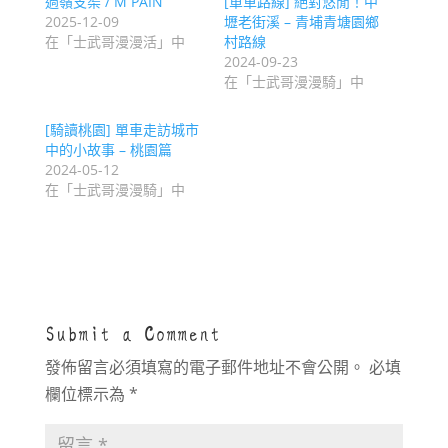
過嶺支渠 / M PAIN
[單車路線] 絕對悠閒！中
2025-12-09
壢老街溪 – 青埔青塘園鄉
在「士武哥漫漫活」中
村路線
2024-09-23
在「士武哥漫漫騎」中
[騎讀桃園] 單車走訪城市
中的小故事 – 桃園篇
2024-05-12
在「士武哥漫漫騎」中
Submit a Comment
發佈留言必須填寫的電子郵件地址不會公開。
必填
欄位標示為
*