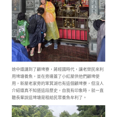
途中還講到了顧埤寮，蔣經國時代，讓老榮民來利
用埤塘養魚，並在旁邊蓋了小紅屋供他們顧埤使
用，新屋老家旁的笨箕湖也有這個顧埤寮，但沒人
介紹還真不知道這段歷史，自我有印象時，就一直
聽長輩說這埤塘是租給民眾養魚牟利了。