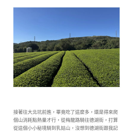
接著往大北坑前進，畢竟吃了這麼多，還是得來爬
個山消耗點熱量才行，從梅龍路騎往德湖街，打算
從這個小小秘境騎到乳姑山，沒想到德湖街跟我記