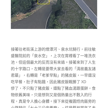
接著往老街溪上游的燈潭河、泉水坑騎行，前往敏
盛醫院前的「泉水空」，上次在霄裡看了一堆洗衣
池，但這個最大的反而沒有來過。接著來到了人生
的十字路口，左轉是要帶大家去看的「清故義友諸
君墓」，右轉是「老爹早點」的豬皮飯，一早還沒
吃早餐，肚子有點餓，因此豬皮飯戰勝了 XD
慘了，不只點了豬皮飯，還點了豬血湯跟蛋餅，食
物依舊美味，只是想到又是個熱量出不敷入的行
程，真是令人擔心身體。接下來從複園焢肉飯旁的
小路騎往「七十三公忠義廟」，這是祭祀當年乙未