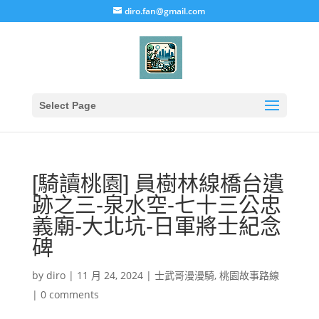
diro.fan@gmail.com
Select Page
[騎讀桃園] 員樹林線橋台遺
跡之三-泉水空-七十三公忠
義廟-大北坑-日軍將士紀念
碑
by
diro
|
11 月 24, 2024
|
士武哥漫漫騎
,
桃園故事路線
|
0 comments