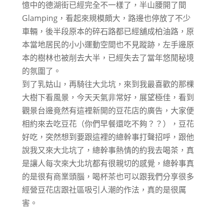
憶中的德湖街已經完全不一樣了，半山腰開了間
Glamping，看起來規模頗大，路邊也停放了不少
車輛，後半段原本的碎石路都已經舖成柏油路，原
本當地居民的小小運動空間也不見蹤跡，左手邊原
本的樹林也被削去大半，已經失去了當年悠閒秘境
的氛圍了。
到了乳姑山，再騎往大北坑，來到我最喜歡的那棵
大樹下看風景，今天天氣非常好，展望極佳，看到
觀景台邊竟然有這裡新開的豆花店的廣告，大家便
相約來去吃豆花（你們早餐還吃不夠？？），豆花
好吃，突然想到要跟這裡的總幹事打聲招呼，跟他
說我又來大北坑了，總幹事熱情的約我去喝茶，真
是讓人每次來大北坑都有很親切的感覺，總幹事真
的是很有商業頭腦，喝杯茶也可以跟我們分享很多
經營豆花店跟社區吸引人潮的作法，真的是很厲
害。