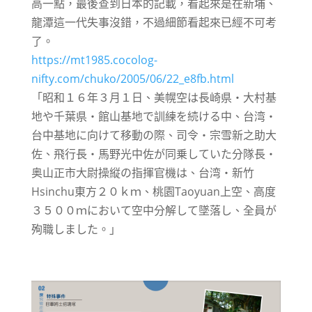
高一點，最後查到日本的記載，看起來是在新埔、
龍潭這一代失事沒錯，不過細節看起來已經不可考
了。
https://mt1985.cocolog-
nifty.com/chuko/2005/06/22_e8fb.html
「昭和１６年３月１日、美幌空は長崎県・大村基
地や千葉県・館山基地で訓練を続ける中、台湾・
台中基地に向けて移動の際、司令・宗雪新之助大
佐、飛行長・馬野光中佐が同乗していた分隊長・
奥山正市大尉操縦の指揮官機は、台湾・新竹
Hsinchu東方２０ｋｍ、桃園Taoyuan上空、高度
３５００ｍにおいて空中分解して墜落し、全員が
殉職しました。」