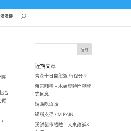
哥漫漫鑄
近期文章
青森十日自駕遊 行程分享
們團
時常咖啡 – 木頭旋轉門與歐
一起合
式氣息
抬頭
媽媽吃魚頭
過嶺支渠 / M PAIN
易，
漢餅製作體驗 – 大東餅舖&
不