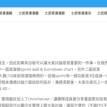
哥漫漫騎
士武哥漫漫讀
士武哥漫漫遊
士武哥漫漫活
士武
萬言，因此如果有白板可以讓大家討論是很重要的一件事。在我
sprint wall & burndown chart，另外二面就是
人數(10)來說是還蠻夠用的。這個sprint有一個功能是3位成員
流程來溝通討論介面該如何設計，溝通清楚後，大家在座位上一
 XD。
視最近加上了chromecast，讓團隊成員要分享畫面更加容
個鈕就可以顯示在電視上跟大家討論，還挺方便的（不過FPS