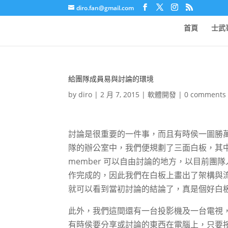
diro.fan@gmail.com
首頁
士武
給團隊成員易與討論的環境
by
diro
|
2 月 7, 2015
|
軟體開發
|
0 comments
討論是很重要的一件事，而且有時侯一圖勝
隊的辦公室中，我們便規劃了三面白板，其中一面是當做
member 可以自由討論的地方，以目前團隊
作完成的，因此我們在白板上畫出了架構與
就可以看到當初討論的結論了，真是個好白板
此外，我們這間還有一台投影機及一台電視，電
有時侯要分享或討論的東西在電腦上，只要按