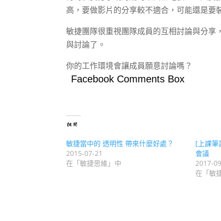
高，要做影片的分享較不適合，可能還是要裝個 A
敏捷團隊很重視團隊成員的互相討論與分享
與討論了。
你的工作環境會讓成員願意討論嗎？
Facebook Comments Box
相關
敏捷當中的 透明性 帶來什麼好處？
[上課筆記]
2015-07-21
會議
在「敏捷思維」中
2017-09
在「敏