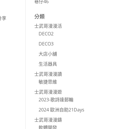
巷仔46
分類
分享
士武哥漫漫活
DECO2
DECO3
大店小舖
生活器具
士武哥漫漫讀
敏捷思維
士武哥漫漫遊
2023-歌詩達郵輪
2024 歐洲自助21Days
士武哥漫漫鑄
軟體開發