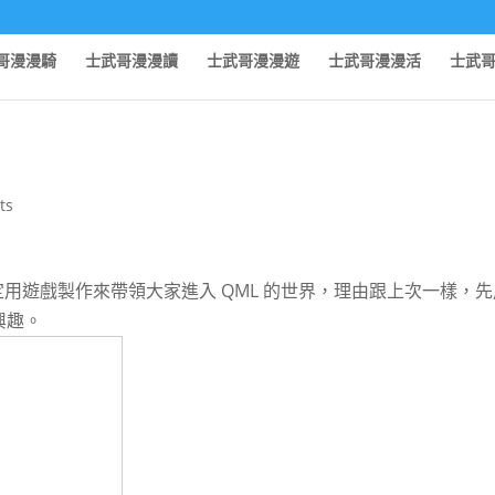
哥漫漫騎
士武哥漫漫讀
士武哥漫漫遊
士武哥漫漫活
士武
ts
用遊戲製作來帶領大家進入 QML 的世界，理由跟上次一樣，先
興趣。