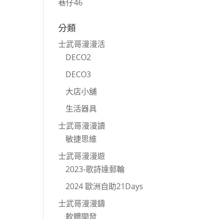
巷仔46
分類
士武哥漫漫活
DECO2
DECO3
大店小舖
生活器具
士武哥漫漫讀
敏捷思維
士武哥漫漫遊
2023-歌詩達郵輪
2024 歐洲自助21Days
士武哥漫漫鑄
軟體開發