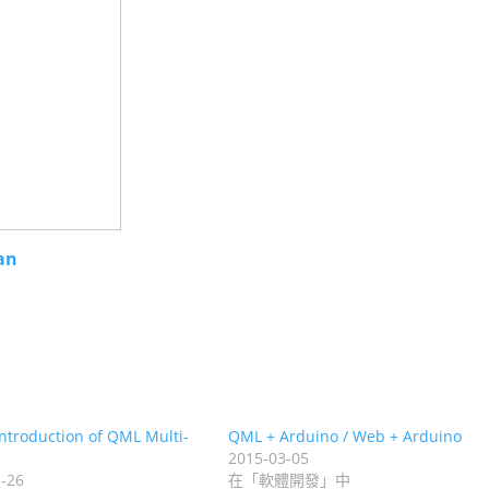
an
ntroduction of QML Multi-
QML + Arduino / Web + Arduino
2015-03-05
-26
在「軟體開發」中