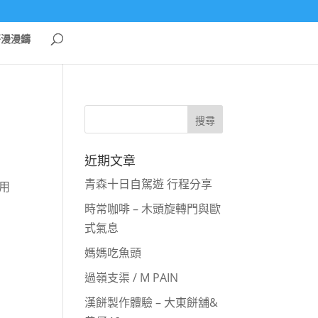
哥漫漫鑄
近期文章
青森十日自駕遊 行程分享
用
時常咖啡 – 木頭旋轉門與歐
式氣息
媽媽吃魚頭
過嶺支渠 / M PAIN
漢餅製作體驗 – 大東餅舖&