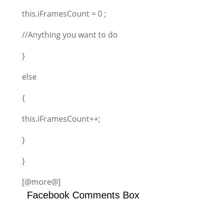
this.iFramesCount = 0 ;
//Anything you want to do
}
else
{
this.iFramesCount++;
}
}
[@more@]
Facebook Comments Box