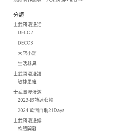
分類
士武哥漫漫活
DECO2
DECO3
大店小舖
生活器具
士武哥漫漫讀
敏捷思維
士武哥漫漫遊
2023-歌詩達郵輪
2024 歐洲自助21Days
士武哥漫漫鑄
軟體開發