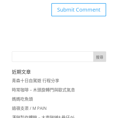
近期文章
青森十日自駕遊 行程分享
時常咖啡 – 木頭旋轉門與歐式氣息
媽媽吃魚頭
過嶺支渠 / M PAIN
漢餅製作體驗 – 大東餅舖&巷仔46