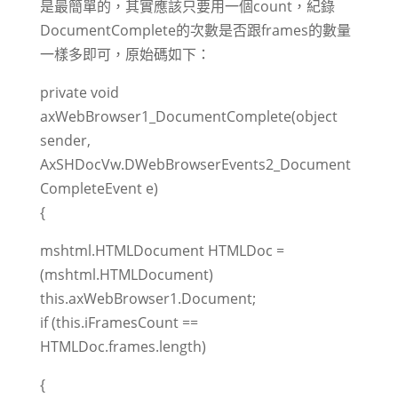
是最簡單的，其實應該只要用一個count，紀錄
DocumentComplete的次數是否跟frames的數量
一樣多即可，原始碼如下：
private void
axWebBrowser1_DocumentComplete(object
sender,
AxSHDocVw.DWebBrowserEvents2_Document
CompleteEvent e)
{
mshtml.HTMLDocument HTMLDoc =
(mshtml.HTMLDocument)
this.axWebBrowser1.Document;
if (this.iFramesCount ==
HTMLDoc.frames.length)
{