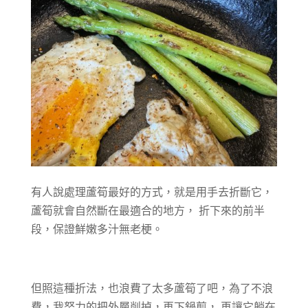
有人說處理蘆筍最好的方式，就是用手去折斷它，
蘆筍就會自然斷在最適合的地方， 折下來的前半
段，保證鮮嫩多汁無老梗。
但照這種折法，也浪費了太多蘆筍了吧，為了不浪
費，我努力的把外層削掉，再下鍋煎， 再讓它躺在