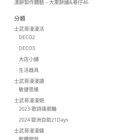
漢餅製作體驗 – 大東餅舖&巷仔46
分類
士武哥漫漫活
DECO2
DECO3
大店小舖
生活器具
士武哥漫漫讀
敏捷思維
士武哥漫漫遊
2023-歌詩達郵輪
2024 歐洲自助21Days
士武哥漫漫鑄
軟體開發