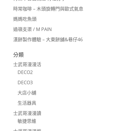
時常咖啡 – 木頭旋轉門與歐式氣息
媽媽吃魚頭
過嶺支渠 / M PAIN
漢餅製作體驗 – 大東餅舖&巷仔46
分類
士武哥漫漫活
DECO2
DECO3
大店小舖
生活器具
士武哥漫漫讀
敏捷思維