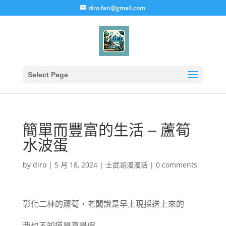
diro.fan@gmail.com
Select Page
簡單而豐富的生活 – 蘆筍
水波蛋
by
diro
|
5 月 18, 2024
|
士武哥漫漫活
|
0 comments
彰化二林的蘆筍，老闆說是早上現採送上來的
我也不知道是真是假