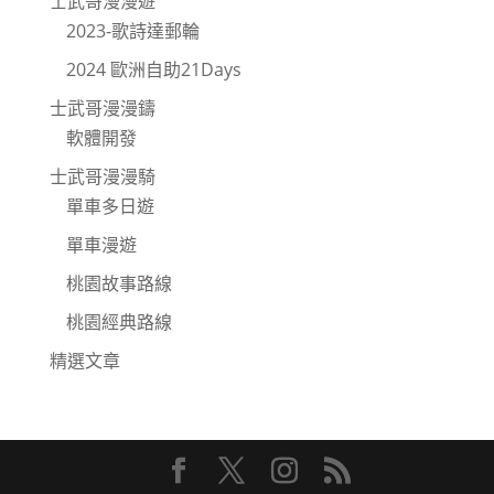
士武哥漫漫遊
2023-歌詩達郵輪
2024 歐洲自助21Days
士武哥漫漫鑄
軟體開發
士武哥漫漫騎
單車多日遊
單車漫遊
桃園故事路線
桃園經典路線
精選文章