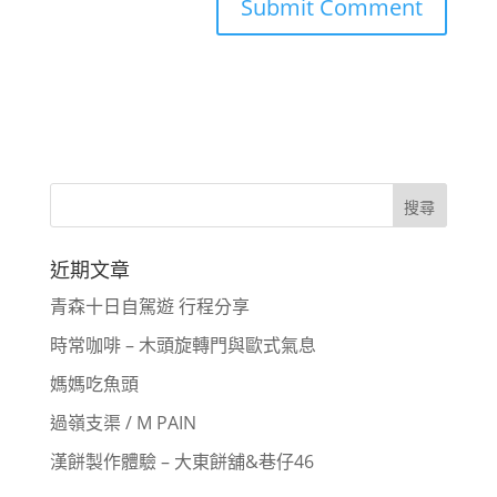
近期文章
青森十日自駕遊 行程分享
時常咖啡 – 木頭旋轉門與歐式氣息
媽媽吃魚頭
過嶺支渠 / M PAIN
漢餅製作體驗 – 大東餅舖&巷仔46