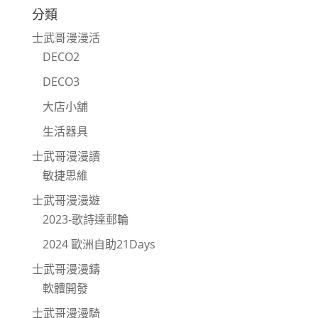
分類
士武哥漫漫活
DECO2
DECO3
大店小舖
生活器具
士武哥漫漫讀
敏捷思維
士武哥漫漫遊
2023-歌詩達郵輪
2024 歐洲自助21Days
士武哥漫漫鑄
軟體開發
士武哥漫漫騎