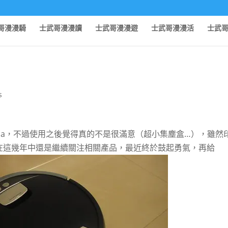
哥漫漫騎
士武哥漫漫讀
士武哥漫漫遊
士武哥漫漫活
士武
s
mba，不過使用之後覺得真的不是很滿意（超小集塵盒…），雖然
在這幾年中還是繼續關注相關產品，最近終於鼓起勇氣，再給