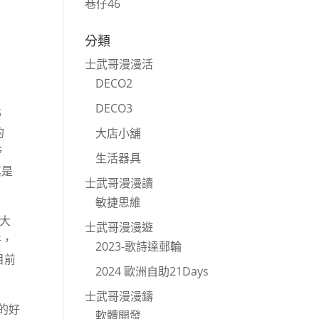
巷仔46
分類
士武哥漫漫活
DECO2
DECO3
５
的
大店小舖
舒
生活器具
其是
士武哥漫漫讀
敏捷思維
不大
士武哥漫漫遊
好，
2023-歌詩達郵輪
目前
2024 歐洲自助21Days
士武哥漫漫鑄
的好
軟體開發