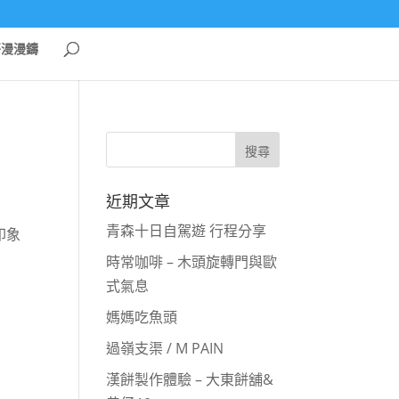
哥漫漫鑄
近期文章
青森十日自駕遊 行程分享
印象
時常咖啡 – 木頭旋轉門與歐
式氣息
媽媽吃魚頭
過嶺支渠 / M PAIN
漢餅製作體驗 – 大東餅舖&