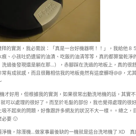
過二個禮拜的實測，我必需說：「真是一台好機器啊！！」，我給他８
水痕、小孩吐奶遺留的油漬、吃飯的油清等等，真的都算蠻乾淨
，洗過後發現還是躺在那…），赤腳踩在洗過的地板上，真的很
非常有成就感，而且很難相信我的地板竟然有這麼髒呀@@，尤
～
 + 洗地機才好用，但根據我的實測，如果很常出動洗地機的話，其實
ba 就可以處理的很好了。而至於毛髮的部份，我也覺得處理的很
上吸不起來的問題，好像跟許多網友的狀況不大一樣。。總之，
要 🙂
淨機，除溼機…做家事最後缺的一機就是這台洗地機了 XD 真