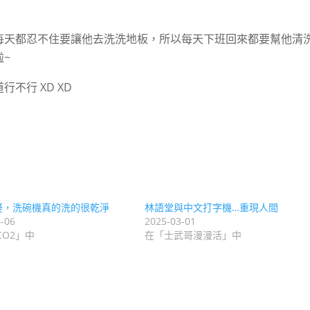
每天都忍不住要讓他去洗洗地板，所以每天下班回來都要幫他清
~
行不行 XD XD
疑，洗碗機真的洗的很乾淨
林語堂與中文打字機…重現人間
-06
2025-03-01
CO2」中
在「士武哥漫漫活」中