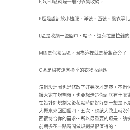
E,G,H,I區就是一般的衣物收納，
K區是設計放小禮服、洋裝、西裝、風衣等
L區是收納一些圍巾、帽子、還有拉里拉雜的
M區是保養品區，因為這裡就是梳妝台旁了
O區是棉被還有換季的衣物收納區
這個設計圖也是修改了好幾次才定案，不過個
議大家在規劃時，也要想清楚你到底有什麼
在設計師規劃完後花點時間好好想一想是不
大概來來回回個四、五次，應該大致上就沒什
西很符合你的需求～所以最重要的還是，請
前期多花一點時間做規劃是很值得的。