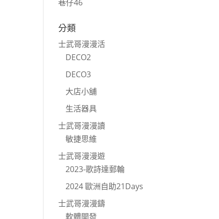
巷仔46
分類
士武哥漫漫活
DECO2
DECO3
大店小舖
生活器具
士武哥漫漫讀
敏捷思維
士武哥漫漫遊
2023-歌詩達郵輪
2024 歐洲自助21Days
士武哥漫漫鑄
軟體開發