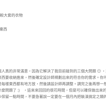
比較大套的衣物
東西
人真的非常滿意，因為它解決了我目前碰到的三個大問題 🙂 ，
東西要收納進來，然後確定設計師規劃出來的符合你的需求。你
是每樣東西都有地方放，然後請設計師再調整。調完之後再想一
麼問題了 :) ，這來來回回的很花時間，但是可以確保做出來
多保留一點時間，不要急著說一定要在一個月內把裝潢搞定之類