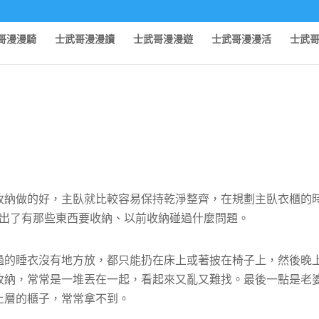
哥漫漫騎
士武哥漫漫讀
士武哥漫漫遊
士武哥漫漫活
士武
收納做的好，主臥就比較容易保持乾淨整齊，在規劃主臥衣櫃的
出了有那些東西要收納、以前收納碰過什麼問題。
過的睡衣沒有地方放，都只能扔在床上或著披在椅子上，然後晚
收納，常常是一堆丟在一起，看起來又亂又難找。最後一點是老
上層的櫃子，常常拿不到。