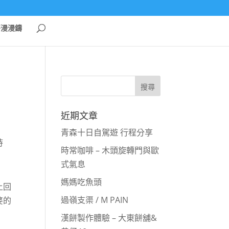
哥漫漫鑄
近期文章
青森十日自駕遊 行程分享
時
時常咖啡 – 木頭旋轉門與歐
式氣息
媽媽吃魚頭
上回
過嶺支渠 / M PAIN
婆的
漢餅製作體驗 – 大東餅舖&