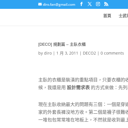
diro.fan@gmail.com
首頁
士武
[DECO] 規劃篇 – 主臥衣櫃
by
diro
|
1 月 3, 2011
|
DECO2
|
0 comments
主臥的衣櫃是裝潢的重點項目，只要衣櫃的
候，我還是用
設計需求表
的方式來做：先列
現在主臥收納最大的問題有三個：一個是穿
家的外套長褲沒地方收。第二個是襪子很難
一堆包包常常堆在地板上，不然就是收到最