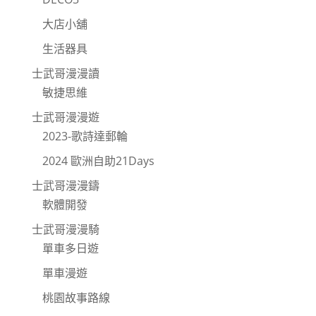
大店小舖
生活器具
士武哥漫漫讀
敏捷思維
士武哥漫漫遊
2023-歌詩達郵輪
2024 歐洲自助21Days
士武哥漫漫鑄
軟體開發
士武哥漫漫騎
單車多日遊
單車漫遊
桃園故事路線