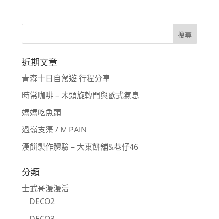
近期文章
青森十日自駕遊 行程分享
時常咖啡 – 木頭旋轉門與歐式氣息
媽媽吃魚頭
過嶺支渠 / M PAIN
漢餅製作體驗 – 大東餅舖&巷仔46
分類
士武哥漫漫活
DECO2
DECO3