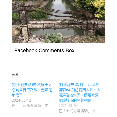
Facebook Comments Box
相關
[桃園經典路線] 桃園十大
[桃園經典路線] 士武哥漫
必訪自行車路線，走讀在
漫騎#4 踏訪石門大圳、大
地故事
漢溪及淡水河，隨著水運
2024-05-12
閱讀城市的朝起朝落
在「士武哥漫漫騎」中
2021-12-04
在「士武哥漫漫騎」中