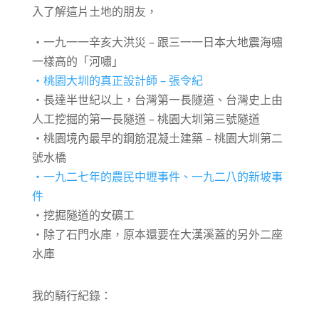
入了解這片土地的朋友，
・一九一一辛亥大洪災 – 跟三一一日本大地震海嘯
一樣高的「河嘯」
・桃園大圳的真正設計師 – 張令紀
・長達半世紀以上，台灣第一長隧道、台灣史上由
人工挖掘的第一長隧道 – 桃園大圳第三號隧道
・桃園境內最早的鋼筋混凝土建築 – 桃園大圳第二
號水橋
・一九二七年的農民中壢事件、一九二八的新坡事
件
・挖掘隧道的女礦工
・除了石門水庫，原本還要在大漢溪蓋的另外二座
水庫
我的騎行紀錄：