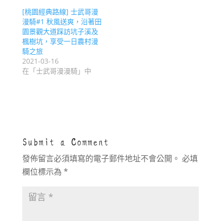
[桃園經典路線] 士武哥漫
漫騎#1 秋風送爽，沿著田
園景觀大道踩訪坑子溪及
楓樹坑，享受一日農村漫
騎之旅
2021-03-16
在「士武哥漫漫騎」中
Submit a Comment
發佈留言必須填寫的電子郵件地址不會公開。
必填
欄位標示為
*