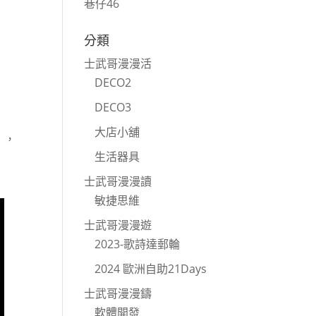
巷仔46
分類
士武哥漫漫活
DECO2
DECO3
大店小舖
），
生活器具
士武哥漫漫讀
敏捷思維
士武哥漫漫遊
2023-歌詩達郵輪
2024 歐洲自助21Days
士武哥漫漫鑄
軟體開發