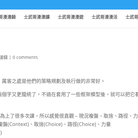
哥漫漫騎
士武哥漫漫讀
士武哥漫漫遊
士武哥漫漫活
士武
漫鑄
|
0 comments
，厲害之處是他們的策略規劃及執行做的非常好。
兩個字又更籠統了，不過在套用了一些框架模型後，就可以把它
因為上了很多次課，所以感覺很直觀 – 現況複盤、取捨、路徑、
text)、取捨(Choice)、路徑(Choice)、力量
)