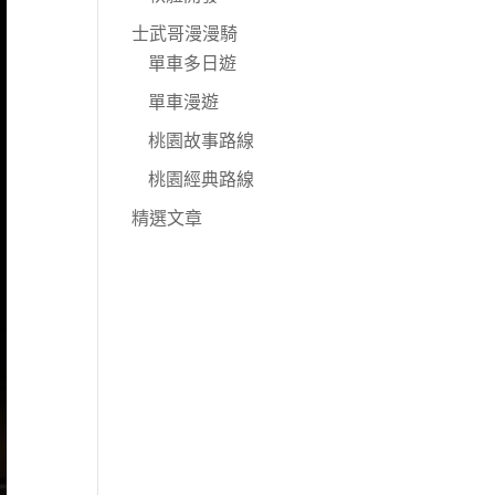
士武哥漫漫騎
單車多日遊
單車漫遊
桃園故事路線
桃園經典路線
精選文章