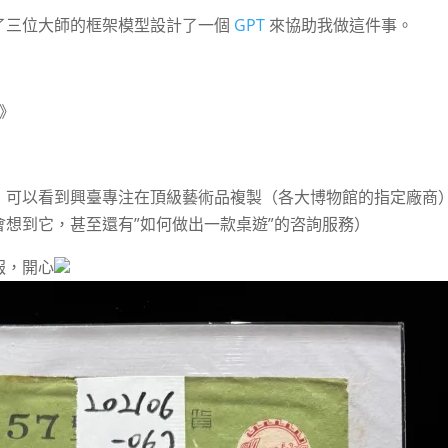
了三位大師的框架模型設計了一個
GPT
來協助我做這件事。
》
》
，可以看到興臺專注在頂級藝術品複製（各大博物館的指定廠商
想到它，甚至還有”如何做出一款桌遊”的咨詢服務）
報，開心