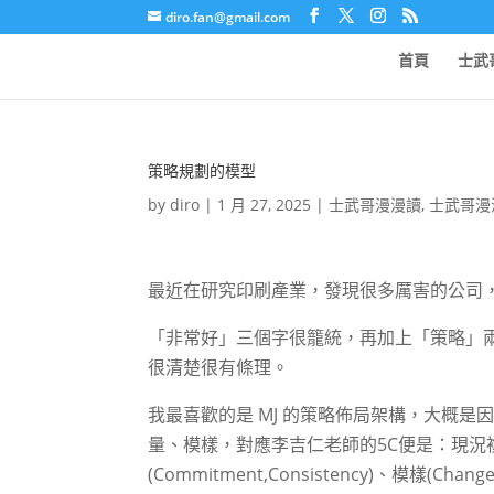
diro.fan@gmail.com
首頁
士武
策略規劃的模型
by
diro
|
1 月 27, 2025
|
士武哥漫漫讀
,
士武哥漫
最近在研究印刷產業，發現很多厲害的公司
「非常好」三個字很籠統，再加上「策略」
很清楚很有條理。
我最喜歡的是 MJ 的策略佈局架構，大概是
量、模樣，對應李吉仁老師的5C便是：現況複盤(Con
(Commitment,Consistency)、模樣(Change