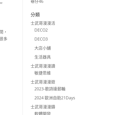
巷仔46
re
分類
士武哥漫漫活
DECO2
間，
很多
DECO3
大店小舖
生活器具
士武哥漫漫讀
敏捷思維
士武哥漫漫遊
2023-歌詩達郵輪
2024 歐洲自助21Days
士武哥漫漫鑄
軟體開發