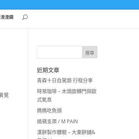
哥漫漫鑄
近期文章
青森十日自駕遊 行程分享
時常咖啡 – 木頭旋轉門與歐
作者覺
式氣息
媽媽吃魚頭
過嶺支渠 / M PAIN
漢餅製作體驗 – 大東餅舖&