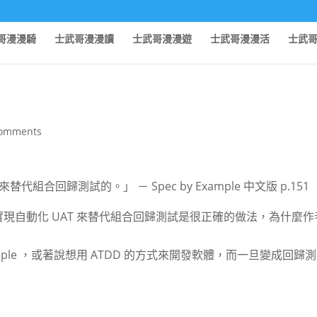
哥漫漫騎
士武哥漫漫讀
士武哥漫漫遊
士武哥漫漫活
士武
comments
組合回歸測試的。」 － Spec by Example 中文版 p.151
ork 實現自動化 UAT 來替代組合回歸測試是很正確的做法，為什麼
ample ，或著說想用 ATDD 的方式來開發軟體，而一旦變成回歸測