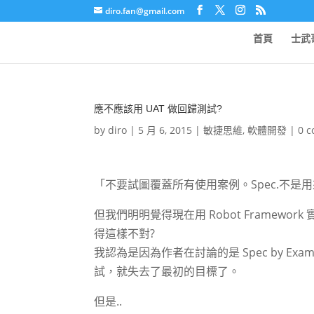
diro.fan@gmail.com
首頁
士武
應不應該用 UAT 做回歸測試?
by
diro
|
5 月 6, 2015
|
敏捷思維
,
軟體開發
|
0 
「不要試圖覆蓋所有使用案例。Spec.不是用來替代
但我們明明覺得現在用 Robot Framew
得這樣不對?
我認為是因為作者在討論的是 Spec by Ex
試，就失去了最初的目標了。
但是..