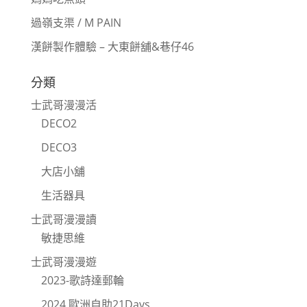
過嶺支渠 / M PAIN
漢餅製作體驗 – 大東餅舖&巷仔46
分類
士武哥漫漫活
DECO2
DECO3
大店小舖
生活器具
士武哥漫漫讀
敏捷思維
士武哥漫漫遊
2023-歌詩達郵輪
2024 歐洲自助21Days