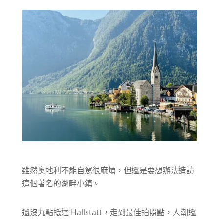
雖然奧地利不能自駕很麻煩，但還是要想辦法造訪
這個著名的湖畔小鎮。
還沒九點抵達 Hallstatt，走到最佳拍照點，人潮還