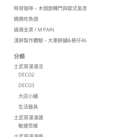
時常咖啡 – 木頭旋轉門與歐式氣息
媽媽吃魚頭
過嶺支渠 / M PAIN
漢餅製作體驗 – 大東餅舖&巷仔46
分類
士武哥漫漫活
DECO2
DECO3
大店小舖
生活器具
士武哥漫漫讀
敏捷思維
士武哥漫漫遊