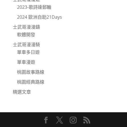
2023-歌詩達郵輪
2024 歐洲自助21Days
士武哥漫漫鑄
軟體開發
士武哥漫漫騎
單車多日遊
單車漫遊
桃園故事路線
桃園經典路線
精選文章