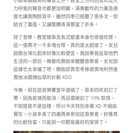
小提琴跟鋼琴的聲音之外，教堂上方的回音以及大
力呼氣的聲音也都更加明顯，演奏動作的力量及速
度也讓我陶醉其中，雖然四季已經聽了很多次，但
結合了畫面，又讓整體表演豐富了許多。
除了音樂，教堂建築及各式壁畫本身也很值欣賞，
這一張票才一千多塊台幣，真的是太超值了。女兒
說跟台灣比起來好像比較便宜，我說畢竟這是他們
生活的一部份，晚餐吃飽就來聽聽音樂會，女兒說
這樣也太幸福了吧，開始認真思考移居奧地利然後
賣挫冰跟燒仙草的計劃 XDD
今晚，就在這音樂饗宴中渡過了，原本四年前訂了
票，因為疫情而取消，而且還被扣了 10% 款項，
不知道是不是這樣，所以今天特別幸運 XD 不過說
實在，小孩多長了四歲再來參加這音樂會，好像真
的比較恰當，只能說一切都是最好的安排了。