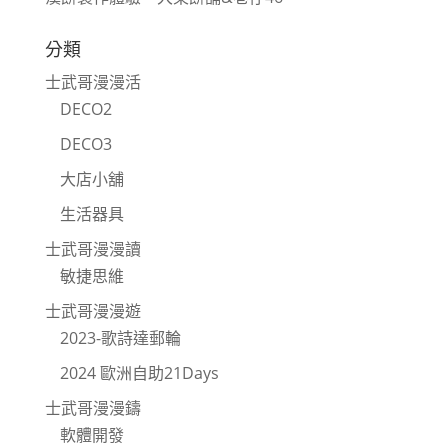
分類
士武哥漫漫活
DECO2
DECO3
大店小舖
生活器具
士武哥漫漫讀
敏捷思維
士武哥漫漫遊
2023-歌詩達郵輪
2024 歐洲自助21Days
士武哥漫漫鑄
軟體開發