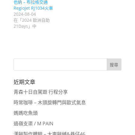
也納 – 布拉格交通
RegioJet RJ1034火車
2024-08-04
在「2024 歐洲自助
21Days」中
近期文章
青森十日自駕遊 行程分享
時常咖啡 – 木頭旋轉門與歐式氣息
媽媽吃魚頭
過嶺支渠 / M PAIN
漢餅製作體驗 – 大東餅舖&巷仔46