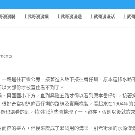
哥漫漫騎
士武哥漫漫讀
士武哥漫漫遊
士武哥漫漫活
士武
ments
，一路通往石靈公旁，接著進入地下接往番仔圳，原本這條水路
所以大部份才被蓋住看不到了。
場、興國國小下方，直到興隆五路才得以看到原本番仔圳，接著
很好奇當初這條番仔圳的路線及實際樣貌，看起來在1904年的
衛星影像也還看的到，特別把這些圖整理了一下留存，否則以後就愈
界而挖的邊界，但後來變成了灌溉用的溝渠，引老街溪的水源灌