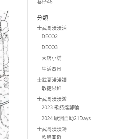
巷仔46
分類
士武哥漫漫活
DECO2
DECO3
大店小舖
生活器具
士武哥漫漫讀
敏捷思維
士武哥漫漫遊
2023-歌詩達郵輪
2024 歐洲自助21Days
士武哥漫漫鑄
軟體開發