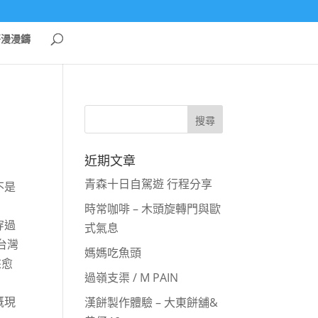
哥漫漫鑄
近期文章
青森十日自駕遊 行程分享
不是
時常咖啡 – 木頭旋轉門與歐
穿過
式氣息
台灣
媽媽吃魚頭
來愈
過嶺支渠 / M PAIN
溉現
漢餅製作體驗 – 大東餅舖&