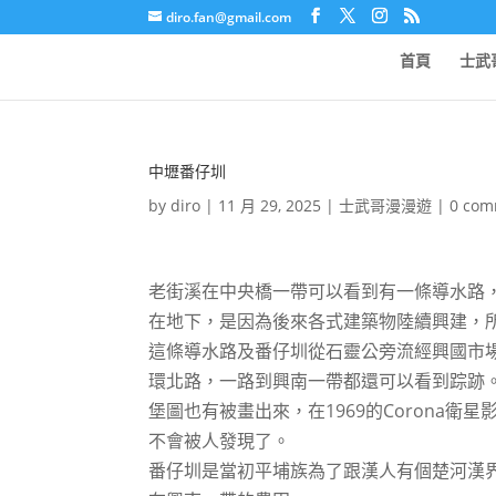
diro.fan@gmail.com
首頁
士武
中壢番仔圳
by
diro
|
11 月 29, 2025
|
士武哥漫漫遊
|
0 com
老街溪在中央橋一帶可以看到有一條導水路
在地下，是因為後來各式建築物陸續興建，
這條導水路及番仔圳從石靈公旁流經興國市
環北路，一路到興南一帶都還可以看到踪跡。
堡圖也有被畫出來，在1969的Corona
不會被人發現了。
番仔圳是當初平埔族為了跟漢人有個楚河漢